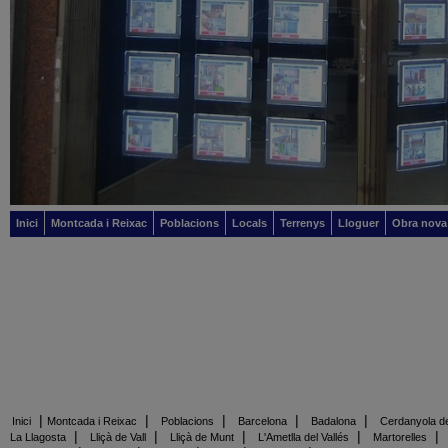
Inici
Montcada i Reixac
Poblacions
Locals
Terrenys
Lloguer
Obra nova
|
|
|
|
|
Inici
Montcada i Reixac
Poblacions
Barcelona
Badalona
Cerdanyola de
|
|
|
|
La Llagosta
Lliçà de Vall
Lliçà de Munt
L'Ametlla del Vallés
Martorelles