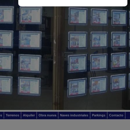
es
Terrenos
Alquiler
Obra nueva
Naves industriales
Parkings
Contacto