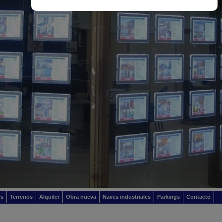
es
Terrenos
Alquiler
Obra nueva
Naves industriales
Parkings
Contacto